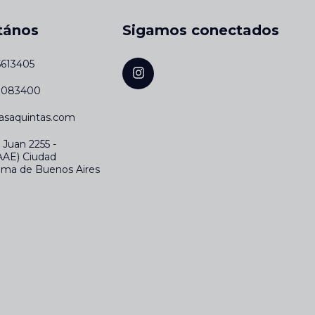
tános
Sigamos conectados
5613405
43083400
asaquintas.com
 Juan 2255 -
AAE) Ciudad
ma de Buenos Aires