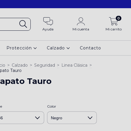
0
Ayuda
Mi cuenta
Mi carrito
Protección
Calzado
Contacto
cio
>
Calzado
>
Seguridad
>
Linea Clásica
>
pato Tauro
apato Tauro
le
Color